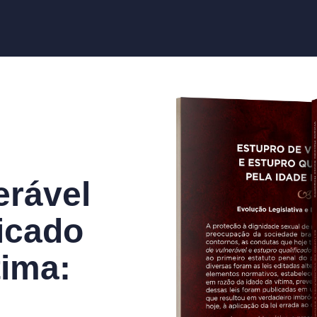
erável
ficado
tima: